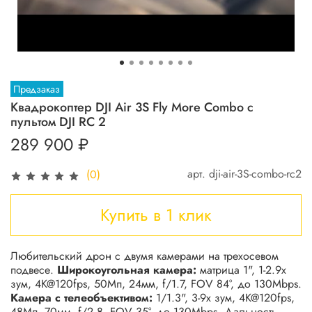
Предзаказ
Квадрокоптер DJI Air 3S Fly More Combo с
пультом DJI RC 2
289 900 ₽
арт.
dji-air-3S-combo-rc2
(0)
Купить в 1 клик
Любительский дрон с двумя камерами на трехосевом
подвесе.
Широкоугольная камера:
матрица 1", 1-2.9х
зум, 4K@120fps, 50Мп, 24мм, f/1.7, FOV 84°, до 130Mbps.
Камера с телеобъективом:
1/1.3", 3-9х зум, 4K@120fps,
48Мп, 70мм, f/2.8, FOV 35°, до 130Mbps.
Дальность